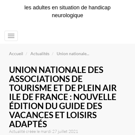
les adultes en situation de handicap
neurologique
Toggle
navigation
Accueil
Actualités
Union nationale...
UNION NATIONALE DES
ASSOCIATIONS DE
TOURISME ET DE PLEIN AIR
ILE DE FRANCE : NOUVELLE
ÉDITION DU GUIDE DES
VACANCES ET LOISIRS
ADAPTÉS
Actualité créée le mardi 27 juillet 2021